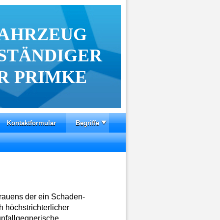
FAHRZEUG
STÄNDIGER
R PRIMKE
Kontaktformular
Begriffe
trauens der ein Schaden-
 höchstrichterlicher
nfallgegnerische