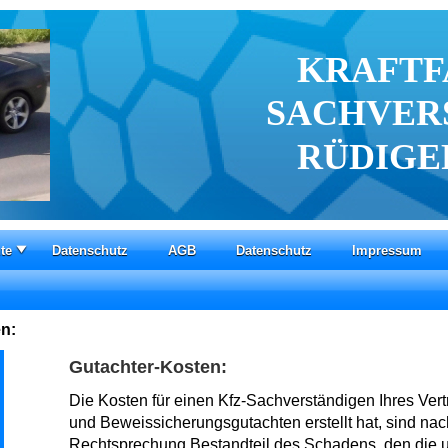
KRAFT
SACHVER
RÜDIGE
te
Datenschutz
AGB
Datenschutz
Impressum
n:
Gutachter-Kosten:
Die Kosten für einen Kfz-Sachverständigen Ihres Ver
und Beweissicherungsgutachten erstellt hat, sind nach
Rechtsprechung Bestandteil des Schadens, den die u