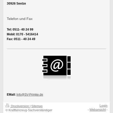
30926 Seelze
Telefon und Fax
Tel: 0511- 40 24 99
Mobil: 0170 - 5416414
Fax: 0511 - 40 24 49
EMail:
Info@SV-Primke.de
Login
Druckversion
|
Sitemap
-
Webansicht
-
© Kraftfahrzeug-Sachverständiger